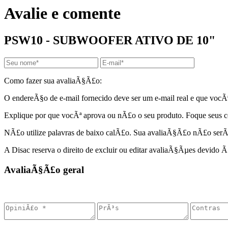
Avalie e comente
PSW10 - SUBWOOFER ATIVO DE 10"
Como fazer sua avaliaÃ§Ã£o:
O endereÃ§o de e-mail fornecido deve ser um e-mail real e que vocÃ
Explique por que vocÃª aprova ou nÃ£o o seu produto. Foque seus co
NÃ£o utilize palavras de baixo calÃ£o. Sua avaliaÃ§Ã£o nÃ£o serÃ
A Disac reserva o direito de excluir ou editar avaliaÃ§Ãµes devido
AvaliaÃ§Ã£o geral