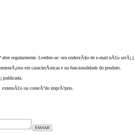
ª abre regularmente. Lembre-se: seu endereÃ§o de e-mail nÃ£o serÃ¡ 
mentÃ¡rios em caracterÃ­sticas e na funcionalidade do produto.
¡ publicada.
 Ã extensÃ£o ou conteÃºdo imprÃ³prio.