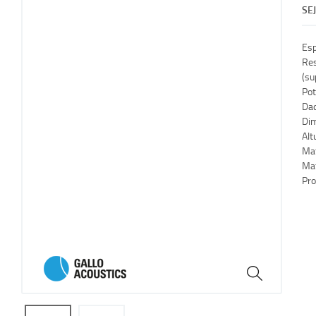
SE
Esp
Res
(su
Pot
Dad
Dim
Alt
Mat
Mat
Pro