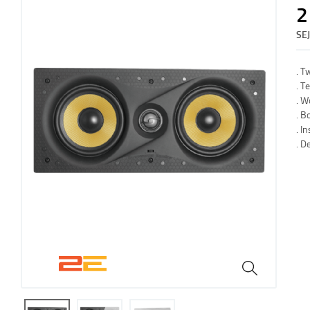
2
SE
. T
. T
. W
. B
. I
. D